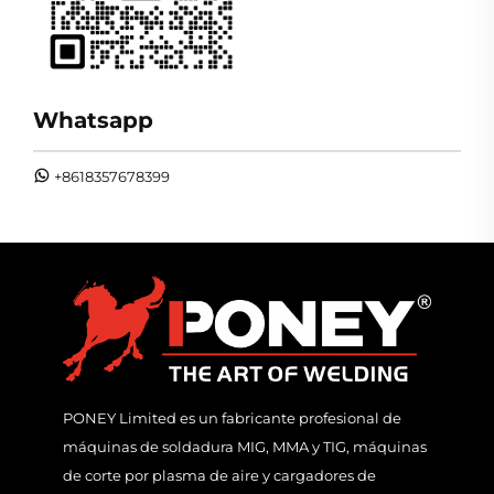
Whatsapp
+8618357678399
PONEY Limited es un fabricante profesional de
máquinas de soldadura MIG, MMA y TIG, máquinas
de corte por plasma de aire y cargadores de