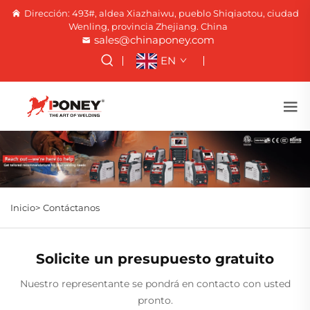
Dirección: 493#, aldea Xiazhaiwu, pueblo Shiqiaotou, ciudad
Wenling, provincia Zhejiang. China
sales@chinaponey.com
EN
Inicio>
Contáctanos
Solicite un presupuesto gratuito
Nuestro representante se pondrá en contacto con usted
pronto.