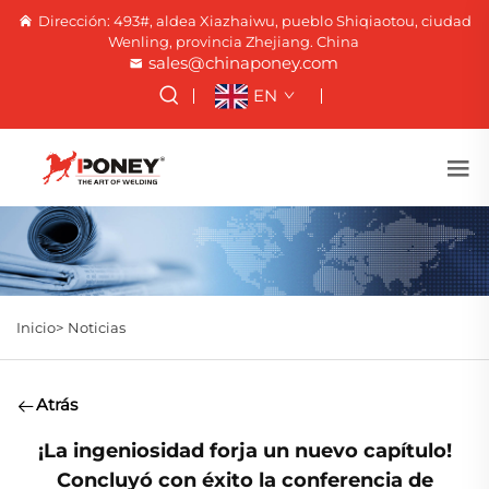
Dirección: 493#, aldea Xiazhaiwu, pueblo Shiqiaotou, ciudad
Wenling, provincia Zhejiang. China
sales@chinaponey.com
EN
Inicio>
Noticias
Atrás
¡La ingeniosidad forja un nuevo capítulo!
Concluyó con éxito la conferencia de