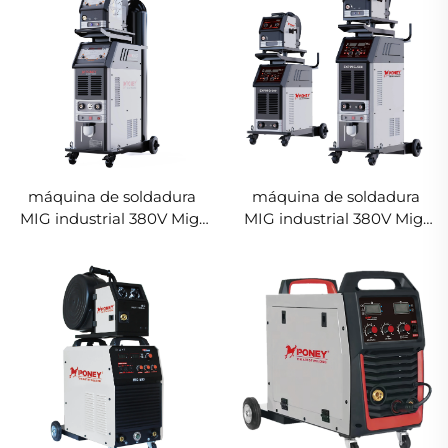
máquina de soldadura
máquina de soldadura
MIG industrial 380V Mig-
MIG industrial 380V Mig-
500 con pulso doble,
500 multifuncional con
sistema sinérgico de
protección de gas CO2,
refrigeración por agua
soldadora MIG/MAG y
oxicorte