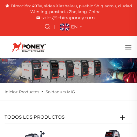
Dirección: 493#, aldea Xiazhaiwu, pueblo Shiqiaotou, ciudad
Wenling, provincia Zhejiang. China
sales@chinaponey.com
EN
>
Inicio>
Productos
Soldadura MIG
TODOS LOS PRODUCTOS