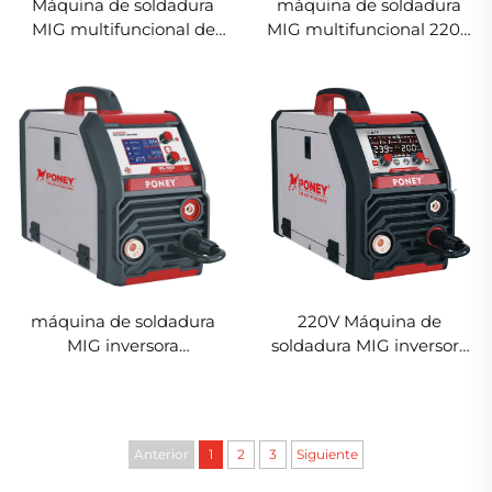
Máquina de soldadura
máquina de soldadura
MIG multifuncional de
MIG multifuncional 220V
doble voltaje 220/380V
Mig-200 con doble pulso,
Mig-250 con doble pulso,
control digital LCD,
control digital, soldadora
soldadora sinérgica
sinérgica
máquina de soldadura
220V Máquina de
MIG inversora
soldadura MIG inversora
multifunción 220V Mig-
multifunción Mig-200 con
200 de doble pulso con
control digital de pulso
control digital LCD y
único Soldadora sinérgica
función sinérgica
Anterior
1
2
3
Siguiente