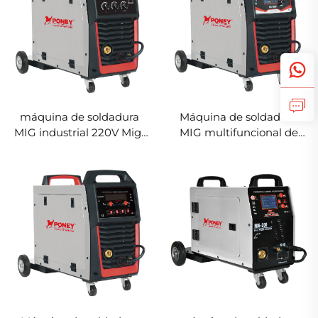
máquina de soldadura
Máquina de soldadura
MIG industrial 220V Mig-
MIG multifuncional de
250R multifuncional con
doble voltaje 220/380V
protección de gas CO2,
Mig-250 con doble pulso,
soldadora MIG/MAG
control digital LCD,
soldadora sinérgica