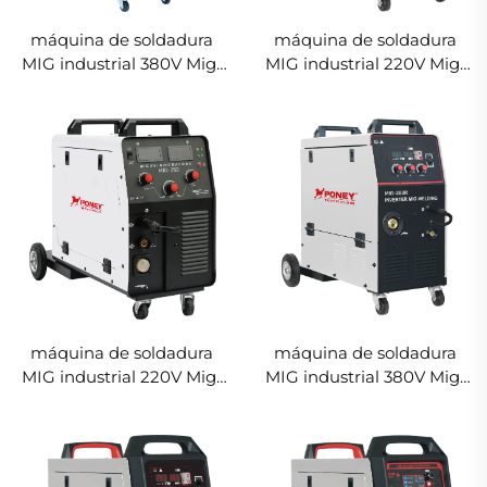
máquina de soldadura
máquina de soldadura
MIG industrial 380V Mig-
MIG industrial 220V Mig-
350/Mig-500 con
250 multifuncional con
alimentador de cable
protección de gas CO2,
separado, multifuncional
soldadora MIG/MAG
con protección de gas
CO2, soldadora MIG/MAG
máquina de soldadura
máquina de soldadura
MIG industrial 220V Mig-
MIG industrial 380V Mig-
250 multifuncional con
300 multifuncional con
protección de gas CO2,
protección de gas CO2,
soldadora MIG/MAG
soldadora MIG/MAG